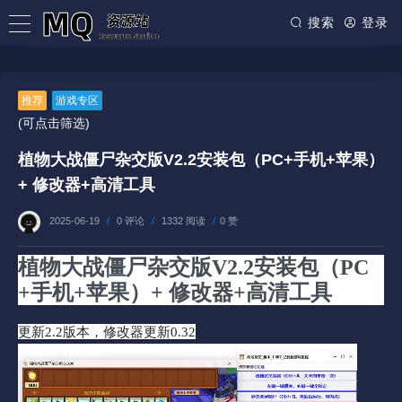
搜索
登录
推荐
游戏专区
(可点击筛选)
植物大战僵尸杂交版V2.2安装包（PC+手机+苹果）
+ 修改器+高清工具
2025-06-19
/
0 评论
/
1332 阅读
/
0 赞
植物大战僵尸杂交版V2.2安装包（PC
+手机+苹果）+ 修改器+高清工具
更新2.2版本，修改器更新0.32