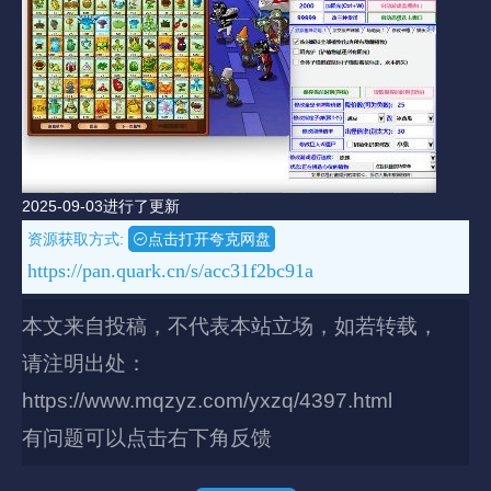
2025-09-03进行了更新
资源获取方式:
点击打开夸克网盘
https://pan.quark.cn/s/acc31f2bc91a
本文来自投稿，不代表本站立场，如若转载，
请注明出处：
https://www.mqzyz.com/yxzq/4397.html
有问题可以点击右下角反馈