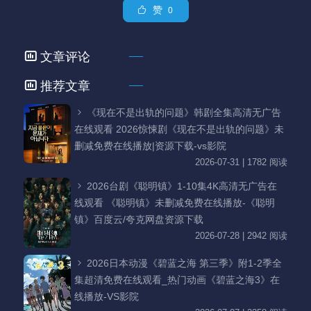
赞
0
文章评论
推荐文章
《现在不是出轨的问题》韩剧全集高清无广告
在线观看 2026惊悚剧《现在不是出轨的问题》未
删减免费在线播放|资源下载-vs影院
2026-07-31 | 1782 阅读
2026台剧《聪明镇》1-10集4K高清无广告在
线观看 《聪明镇》未删减免费在线播放-《聪明
镇》百度云/夸克网盘资源下载
2026-07-28 | 2942 阅读
2026日本动漫《碧蓝之海 第三季》附1-2季全
集超清免费在线观看_热门动画《碧蓝之海3》在
线播放-VS影院