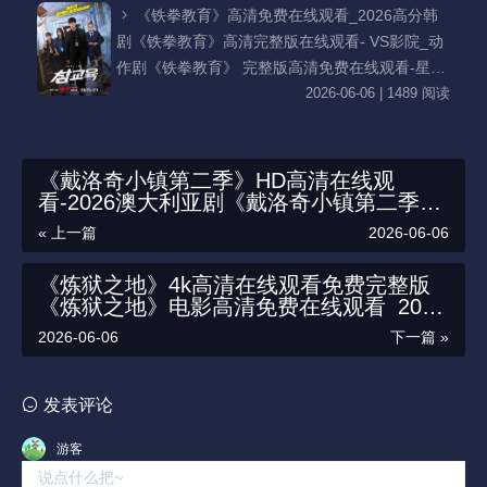
《铁拳教育》高清免费在线观看_2026高分韩
剧《铁拳教育》高清完整版在线观看- VS影院_动
作剧《铁拳教育》 完整版高清免费在线观看-星空
影院李星民主演《铁拳教育》无广告_VS影视
2026-06-06 | 1489 阅读
《戴洛奇小镇第二季》HD高清在线观
看-2026澳大利亚剧《戴洛奇小镇第二季》-
无广告流畅播放完整版《戴洛奇小镇第二
« 上一篇
2026-06-06
季》澳大利亚剧
《炼狱之地》4k高清在线观看免费完整版
《炼狱之地》电影高清免费在线观看_2026
美国电影《炼狱之地》高清完整版在线观
2026-06-06
下一篇 »
看- VS影院_恐怖片
发表评论
游客