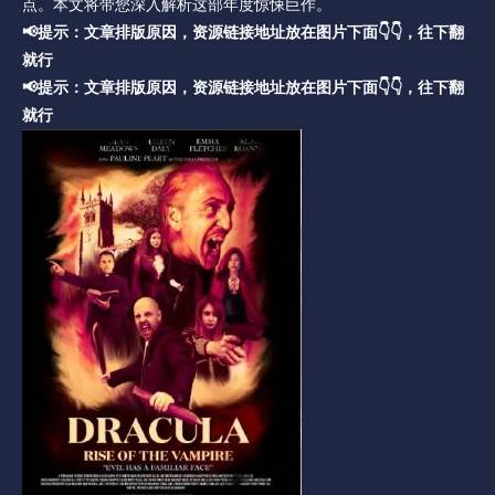
点。本文将带您深入解析这部年度惊悚巨作。
📢提示：文章排版原因，资源链接地址放在图片下面👇👇，往下翻
就行
📢提示：文章排版原因，资源链接地址放在图片下面👇👇，往下翻
就行