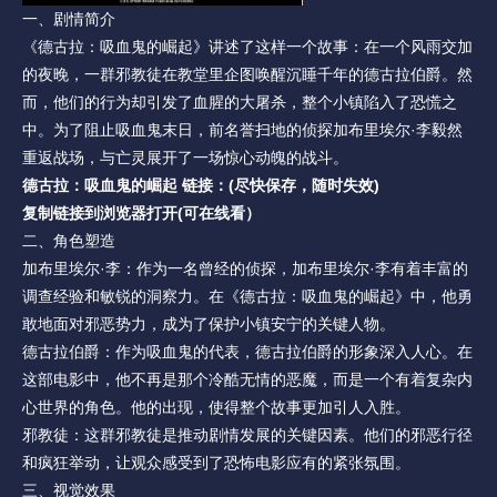
一、剧情简介
《德古拉：吸血鬼的崛起》讲述了这样一个故事：在一个风雨交加
的夜晚，一群邪教徒在教堂里企图唤醒沉睡千年的德古拉伯爵。然
而，他们的行为却引发了血腥的大屠杀，整个小镇陷入了恐慌之
中。为了阻止吸血鬼末日，前名誉扫地的侦探加布里埃尔·李毅然
重返战场，与亡灵展开了一场惊心动魄的战斗。
德古拉：吸血鬼的崛起 链接：(尽快保存，随时失效)
复制链接到浏览器打开(可在线看）
二、角色塑造
加布里埃尔·李：作为一名曾经的侦探，加布里埃尔·李有着丰富的
调查经验和敏锐的洞察力。在《德古拉：吸血鬼的崛起》中，他勇
敢地面对邪恶势力，成为了保护小镇安宁的关键人物。
德古拉伯爵：作为吸血鬼的代表，德古拉伯爵的形象深入人心。在
这部电影中，他不再是那个冷酷无情的恶魔，而是一个有着复杂内
心世界的角色。他的出现，使得整个故事更加引人入胜。
邪教徒：这群邪教徒是推动剧情发展的关键因素。他们的邪恶行径
和疯狂举动，让观众感受到了恐怖电影应有的紧张氛围。
三、视觉效果