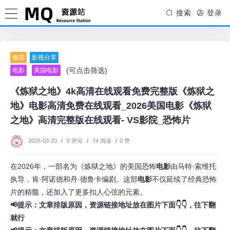
搜索
登录
推荐
影视分享
(可点击筛选)
电影
美国电影
《炼狱之地》4k高清在线观看免费完整版《炼狱之
地》电影高清免费在线观看_2026美国电影《炼狱
之地》高清完整版在线观看- VS影院_恐怖片
2026-03-20
/
0 评论
/
74 阅读
/
0 赞
在2026年，一部名为《炼狱之地》的美国恐怖
电影
由马特·索维托
执导，肯·阿诺德和丹·德鲁卡编剧。这部
电影
不仅延续了经典恐怖
片的精髓，还加入了更多扣人心弦的元素。
📢提示：文章排版原因，资源链接地址放在图片下面👇👇，往下翻
就行