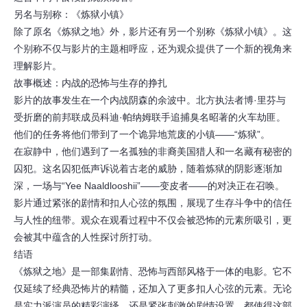
另名与别称：《炼狱小镇》
除了原名《炼狱之地》外，影片还有另一个别称《炼狱小镇》。这
个别称不仅与影片的主题相呼应，还为观众提供了一个新的视角来
理解影片。
故事概述：内战的恐怖与生存的挣扎
影片的故事发生在一个内战阴森的余波中。北方执法者博·里芬与
受折磨的前邦联成员科迪·帕纳姆联手追捕臭名昭著的火车劫匪。
他们的任务将他们带到了一个诡异地荒废的小镇——“炼狱”。
在寂静中，他们遇到了一名孤独的非裔美国猎人和一名藏有秘密的
囚犯。这名囚犯低声诉说着古老的威胁，随着炼狱的阴影逐渐加
深，一场与“Yee Naaldlooshii”——变皮者——的对决正在召唤。
影片通过紧张的剧情和扣人心弦的氛围，展现了生存斗争中的信任
与人性的纽带。观众在观看过程中不仅会被恐怖的元素所吸引，更
会被其中蕴含的人性探讨所打动。
结语
《炼狱之地》是一部集剧情、恐怖与西部风格于一体的电影。它不
仅延续了经典恐怖片的精髓，还加入了更多扣人心弦的元素。无论
是实力派演员的精彩演绎，还是紧张刺激的剧情设置，都使得这部