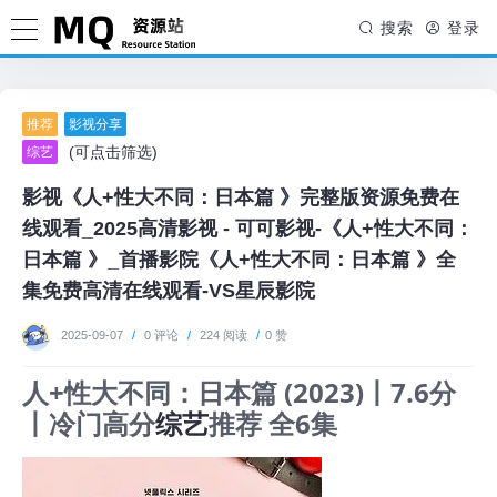
搜索
登录
推荐
影视分享
(可点击筛选)
综艺
影视《人+性大不同：日本篇 》完整版资源免费在
线观看_2025高清影视 - 可可影视-《人+性大不同：
日本篇 》_首播影院《人+性大不同：日本篇 》全
集免费高清在线观看-VS星辰影院
2025-09-07
/
0 评论
/
224 阅读
/
0 赞
人+性大不同：日本篇 (2023)丨7.6分
丨冷门高分
综艺
推荐 全6集