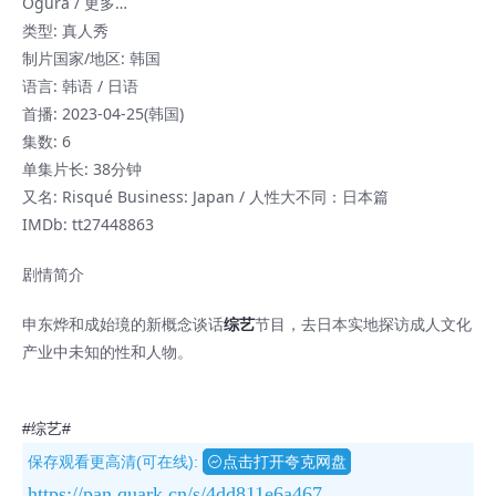
Ogura / 更多…
类型: 真人秀
制片国家/地区: 韩国
语言: 韩语 / 日语
首播: 2023-04-25(韩国)
集数: 6
单集片长: 38分钟
又名: Risqué Business: Japan / 人性大不同：日本篇
IMDb: tt27448863
剧情简介
申东烨和成始璄的新概念谈话
综艺
节目，去日本实地探访成人文化
产业中未知的性和人物。
#综艺#
保存观看更高清(可在线):
点击打开夸克网盘
https://pan.quark.cn/s/4dd811e6a467