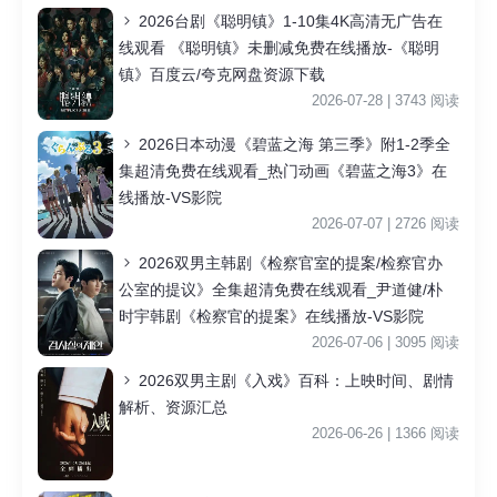
2026台剧《聪明镇》1-10集4K高清无广告在
线观看 《聪明镇》未删减免费在线播放-《聪明
镇》百度云/夸克网盘资源下载
2026-07-28 | 3743 阅读
2026日本动漫《碧蓝之海 第三季》附1-2季全
集超清免费在线观看_热门动画《碧蓝之海3》在
线播放-VS影院
2026-07-07 | 2726 阅读
2026双男主韩剧《检察官室的提案/检察官办
公室的提议》全集超清免费在线观看_尹道健/朴
时宇韩剧《检察官的提案》在线播放-VS影院
2026-07-06 | 3095 阅读
2026双男主剧《入戏》百科：上映时间、剧情
解析、资源汇总
2026-06-26 | 1366 阅读